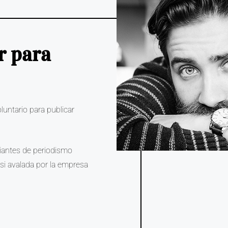
r para
untario para publicar
.
diantes de periodismo
si avalada por la empresa