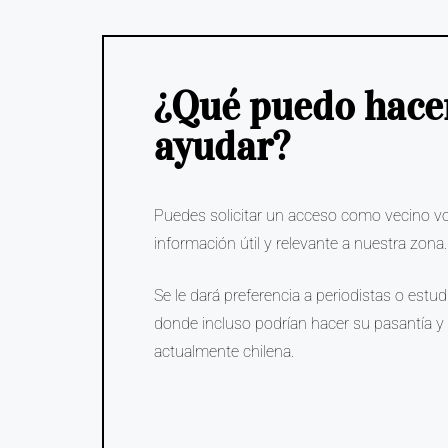
¿Qué puedo hace
ayudar?
Puedes solicitar un acceso como vecino vol
información útil y relevante a nuestra zona
Se le dará preferencia a periodistas o estu
donde incluso podrían hacer su pasantía y 
actualmente chilena.