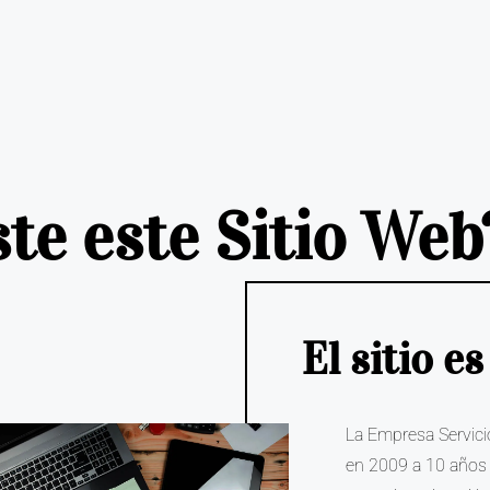
te este Sitio Web
El sitio 
La Empresa Servici
en 2009 a 10 años 