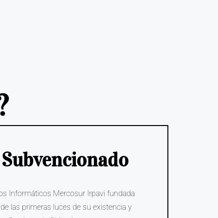
?
es Subvencionado
os Informáticos Mercosur Irpavi fundada
de las primeras luces de su existencia y