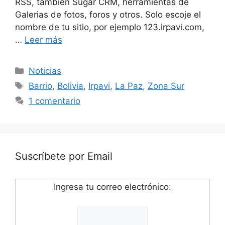
RSS, también Sugar CRM, herramientas de
Galerias de fotos, foros y otros. Solo escoje el
nombre de tu sitio, por ejemplo 123.irpavi.com,
…
Leer más
Categorías
Noticias
Etiquetas
Barrio
,
Bolivia
,
Irpavi
,
La Paz
,
Zona Sur
1 comentario
Suscríbete por Email
Ingresa tu correo electrónico: