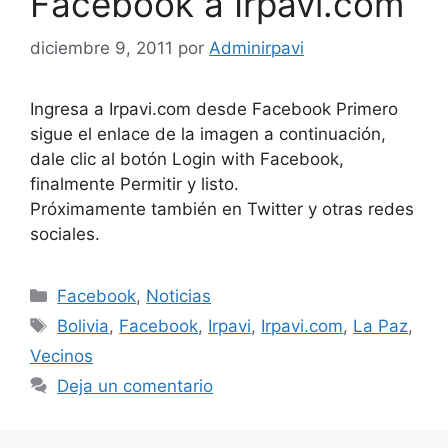
Facebook a Irpavi.com
diciembre 9, 2011
por
Adminirpavi
Ingresa a Irpavi.com desde Facebook Primero
sigue el enlace de la imagen a continuación,
dale clic al botón Login with Facebook,
finalmente Permitir y listo.
Próximamente también en Twitter y otras redes
sociales.
Categorías
Facebook
,
Noticias
Etiquetas
Bolivia
,
Facebook
,
Irpavi
,
Irpavi.com
,
La Paz
,
Vecinos
Deja un comentario