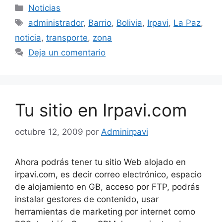
Categorías
Noticias
Etiquetas
administrador
,
Barrio
,
Bolivia
,
Irpavi
,
La Paz
,
noticia
,
transporte
,
zona
Deja un comentario
Tu sitio en Irpavi.com
octubre 12, 2009
por
Adminirpavi
Ahora podrás tener tu sitio Web alojado en
irpavi.com, es decir correo electrónico, espacio
de alojamiento en GB, acceso por FTP, podrás
instalar gestores de contenido, usar
herramientas de marketing por internet como