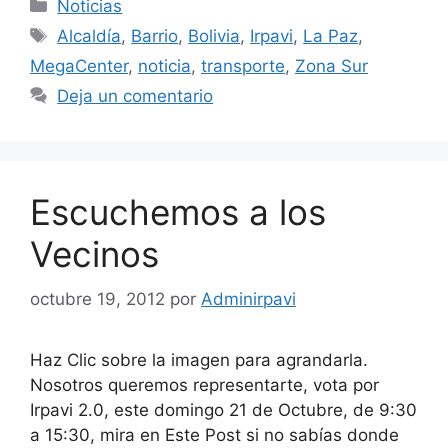
Categorías
Noticias
Etiquetas
Alcaldía
,
Barrio
,
Bolivia
,
Irpavi
,
La Paz
,
MegaCenter
,
noticia
,
transporte
,
Zona Sur
Deja un comentario
Escuchemos a los
Vecinos
octubre 19, 2012
por
Adminirpavi
Haz Clic sobre la imagen para agrandarla.
Nosotros queremos representarte, vota por
Irpavi 2.0, este domingo 21 de Octubre, de 9:30
a 15:30, mira en Este Post si no sabías donde