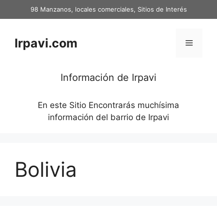
Saltar
98 Manzanos, locales comerciales, Sitios de Interés
al
contenido
Irpavi.com
Menú
Información de Irpavi
En este Sitio Encontrarás muchísima
información del barrio de Irpavi
Bolivia