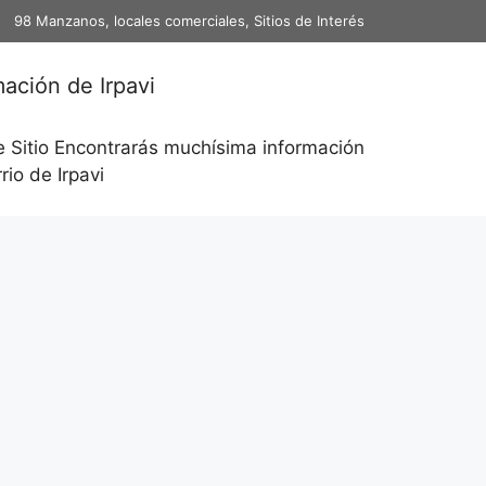
98 Manzanos, locales comerciales, Sitios de Interés
mación de Irpavi
e Sitio Encontrarás muchísima información
rio de Irpavi