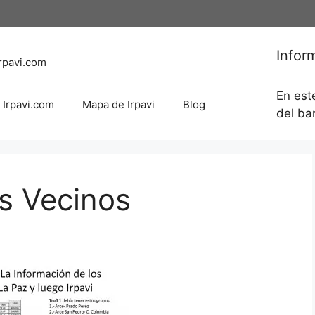
Infor
rpavi.com
En est
 Irpavi.com
Mapa de Irpavi
Blog
del bar
s Vecinos