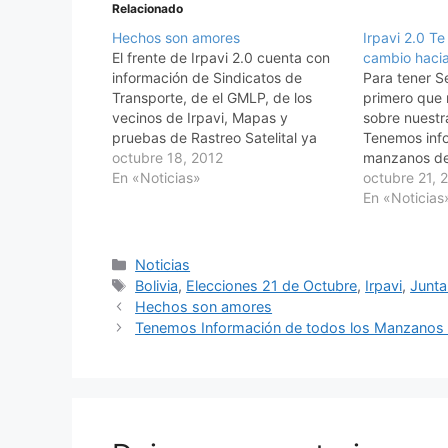
Relacionado
Hechos son amores
Irpavi 2.0 T
El frente de Irpavi 2.0 cuenta con
cambio hacia
información de Sindicatos de
Para tener Se
Transporte, de el GMLP, de los
primero que 
vecinos de Irpavi, Mapas y
sobre nuestr
pruebas de Rastreo Satelital ya
Tenemos info
efectivas para el proyecto. Lo que
octubre 18, 2012
manzanos de 
necesita es un Voto tuyo el día de
En «Noticias»
contamos co
octubre 21, 
las Elecciones el 21 de Octubre.
Importante p
En «Noticias
Cada 5 Horas…
Policía, incl
más informac
como SEGIP, 
Categorías
Noticias
de Cómputo
Etiquetas
Bolivia
,
Elecciones 21 de Octubre
,
Irpavi
,
Junta
Hechos son amores
Tenemos Información de todos los Manzanos d