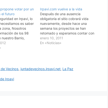
e propone votar por un
Irpavi.com vuelve a la vida
 el futuro
Después de una ausencia
guridad en Irpavi, lo
obligatoria el sitio cobrará vida
necesitamos es saber
nuevamente, desde hace una
a zona, Nosotros
semana los proyectos se han
rmación de los 98
retomado y esperamos contar con
nuestro Barrio,
el apoyo de quienes se han
enero 10, 2011
n información muy
2012
suscrito además de los vecinos.
En «Noticias»
ara compartir a la
»
Aprovechando de desear a todos
uso podemos solicitar
un feliz año me despido con la
ión de Entidades
convicción de traerles
que tiene un Centro
novedades…
 en…
 de Vecinos
,
juntadevecinos.irpavi.net
,
La Paz
e Irpavi