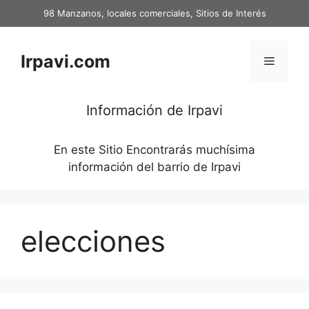
Saltar
98 Manzanos, locales comerciales, Sitios de Interés
al
contenido
Irpavi.com
Menú
Información de Irpavi
En este Sitio Encontrarás muchísima
información del barrio de Irpavi
elecciones