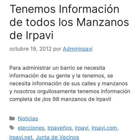
Tenemos Información
de todos los Manzanos
de Irpavi
octubre 19, 2012
por
Adminirpavi
Para administrar un barrio se necesita
información de su gente y la tenemos, se
necesita información de sus calles y manzanos
y nosotros orgullosamente tenemos información
completa de ¡los 98 manzanos de Irpavi!
Categorías
Noticias
Etiquetas
elecciones
,
Irpaveños
,
Irpavi
,
Irpavi.com
,
irpavi.net
,
Junta de Vecinos