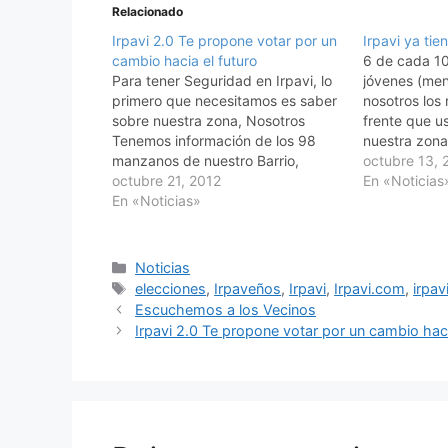
Relacionado
Irpavi 2.0 Te propone votar por un
Irpavi ya tie
cambio hacia el futuro
6 de cada 10
Para tener Seguridad en Irpavi, lo
jóvenes (men
primero que necesitamos es saber
nosotros los
sobre nuestra zona, Nosotros
frente que u
Tenemos información de los 98
nuestra zona
manzanos de nuestro Barrio,
octubre 13, 
contamos con información muy
octubre 21, 2012
En «Noticias
Importante para compartir a la
En «Noticias»
Policía, incluso podemos solicitar
más información de Entidades
como SEGIP, que tiene un Centro
Categorías
Noticias
de Cómputo en…
Etiquetas
elecciones
,
Irpaveños
,
Irpavi
,
Irpavi.com
,
irpav
Escuchemos a los Vecinos
Irpavi 2.0 Te propone votar por un cambio haci