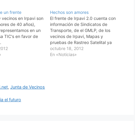
ne un frente
Hechos son amores
 vecinos en Irpavi son
El frente de Irpavi 2.0 cuenta con
ores de 40 años),
información de Sindicatos de
 representamos en un
Transporte, de el GMLP, de los
sa TIC's en favor de
vecinos de Irpavi, Mapas y
.
pruebas de Rastreo Satelital ya
2012
efectivas para el proyecto. Lo que
octubre 18, 2012
»
necesita es un Voto tuyo el día de
En «Noticias»
las Elecciones el 21 de Octubre.
Cada 5 Horas…
i.net
,
Junta de Vecinos
a el futuro