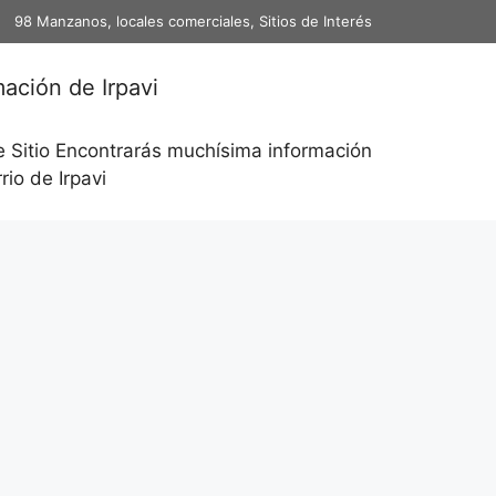
98 Manzanos, locales comerciales, Sitios de Interés
mación de Irpavi
e Sitio Encontrarás muchísima información
rio de Irpavi