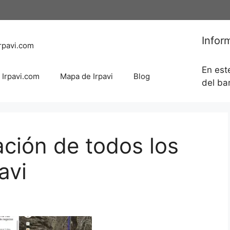
Infor
rpavi.com
En est
 Irpavi.com
Mapa de Irpavi
Blog
del bar
ción de todos los
avi